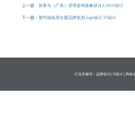
上一篇：
拓客马（广东）管理咨询形象设计,LOGO设计
下一篇：
签约福临居全案品牌策划,logo设计,VI设计
行业关键词：品牌设计| VI设计 | 商标设