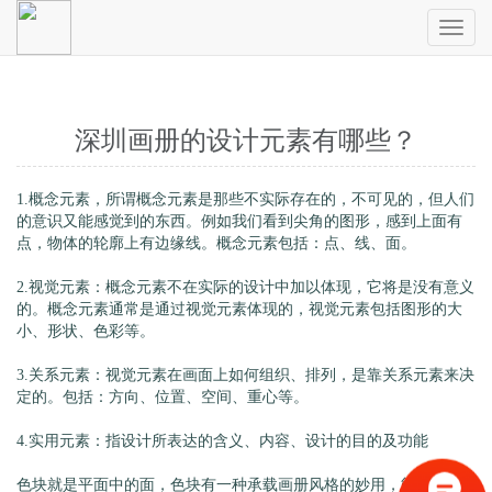
Toggl
naviga
深圳画册的设计元素有哪些？
1.概念元素，所谓
概念元素
是那些不实际存在的，不可见的，但人们
的意识又能感觉到的东西。例如我们看到尖角的图形，感到上面有
点，物体的轮廓上有边缘线。概念元素包括：点、线、面。
2.视觉元素：概念元素不在实际的设计中加以体现，它将是没有意义
的。概念元素通常是通过
视觉元素
体现的，视觉元素包括图形的大
小、形状、色彩等。
3.关系元素：视觉元素在画面上如何组织、排列，是靠关系元素来决
定的。包括：方向、位置、空间、重心等。
4.实用元素：指设计所表达的含义、内容、设计的目的及功能
色块就是平面中的面，色块有一种承载
画册风格
的妙用，能够聚焦