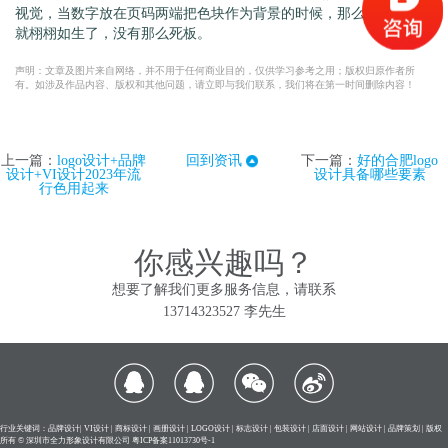
视觉，当数字放在页码两端把色块作为背景的时候，那么整个版面
就栩栩如生了，没有那么死板。
声明：文章及图片来自网络，并不用于任何商业目的，仅供学习参考之用；版权归原作者所
有。如涉及作品内容、版权和其他问题，请立即与我们联系，我们将在第一时间删除内容！
上一篇：
logo设计+品牌
回到资讯
下一篇：
好的合肥logo
设计+VI设计2023年流
设计具备哪些要素
行色用起来
你感兴趣吗？
想要了解我们更多服务信息，请联系
13714323527 李先生
行业关键词：品牌设计| VI设计 | 商标设计 | 画册设计 | LOGO设计 | 标志设计 | 包装设计 | 店面设计 | 网站设计 | 品牌策划 | 版权
所有 © 深圳市全力形象设计有限公司
粤ICP备案11013730号-1